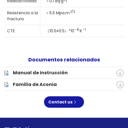
Radioactividad
＜0.1 Bq·g-1
1/2
Resistencia a la
＞5.5 Mpa.m
fractura
-6
-1
CTE
（10.5±0.5）*10
K
Documentos relacionados
Manual de instrucción
Familia de Aconia
Contact us