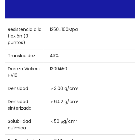
Resistencia a la
1250±100Mpa
flexión (3
puntos)
Translucidez
43%
Dureza Vickers
1300±50
HV10
Densidad
＞3.00 g/cm³
Densidad
＞6.02 g/cm³
sinterizada
Solubilidad
＜50 μg/cm²
química