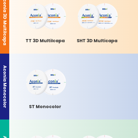
Aconia 3D Multilcapa
TT 3D Multilcapa
SHT 3D Multicapa
ST 
Aconia Monocolor
ST Monocolor